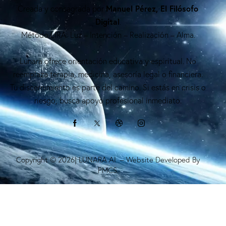
Manuel Pérez, El Filósofo
Creada y consagrada por
Digital
.
Método LIRA: Luz – Intención – Realización – Alma.
Lunara ofrece orientación educativa y espiritual. No
reemplaza terapia, medicina, asesoría legal o financiera.
Tu discernimiento es parte del camino. Si estás en crisis o
riesgo, busca apoyo profesional inmediato.
Copyright © 2026| LUNARA AI – Website Developed By
PMCS.