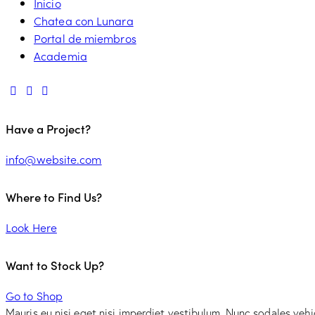
Inicio
Chatea con Lunara
Portal de miembros
Academia
Have a Project?
info@website.com
Where to Find Us?
Look Here
Want to Stock Up?
Go to Shop
Mauris eu nisi eget nisi imperdiet vestibulum. Nunc sodales vehic