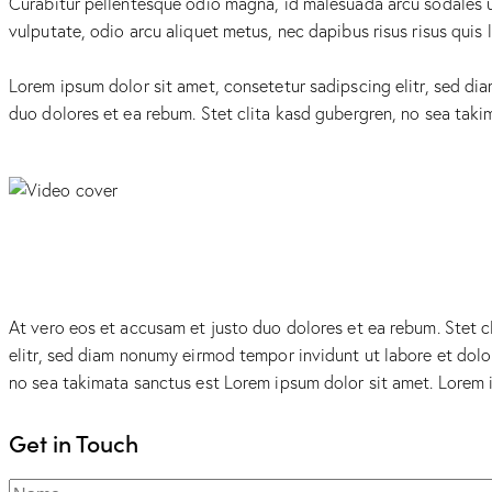
Curabitur pellentesque odio magna, id malesuada arcu sodales u
vulputate, odio arcu aliquet metus, nec dapibus risus risus quis 
Lorem ipsum dolor sit amet, consetetur sadipscing elitr, sed d
duo dolores et ea rebum. Stet clita kasd gubergren, no sea taki
At vero eos et accusam et justo duo dolores et ea rebum. Stet c
elitr, sed diam nonumy eirmod tempor invidunt ut labore et dolo
no sea takimata sanctus est Lorem ipsum dolor sit amet. Lorem i
Get in Touch