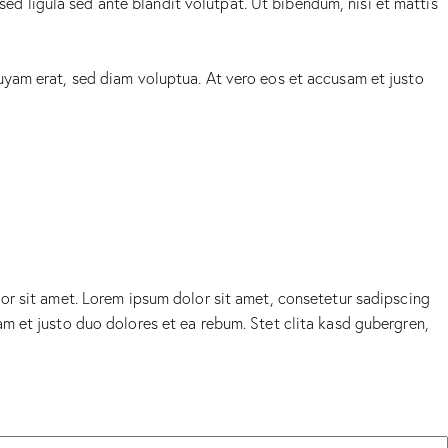
 ligula sed ante blandit volutpat. Ut bibendum, nisi et mattis
uyam erat, sed diam voluptua. At vero eos et accusam et justo
or sit amet. Lorem ipsum dolor sit amet, consetetur sadipscing
m et justo duo dolores et ea rebum. Stet clita kasd gubergren,