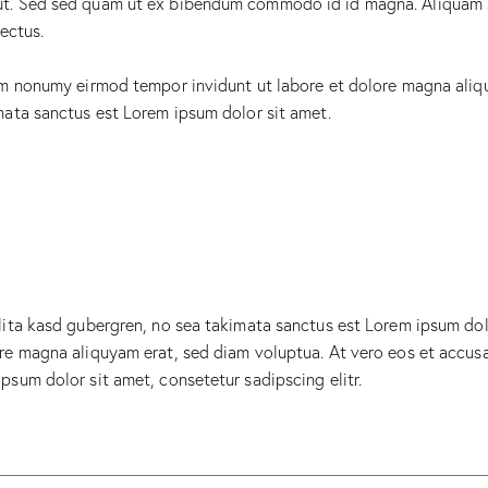
t. Sed sed quam ut ex bibendum commodo id id magna. Aliquam sed
lectus.
iam nonumy eirmod tempor invidunt ut labore et dolore magna aliq
mata sanctus est Lorem ipsum dolor sit amet.
lita kasd gubergren, no sea takimata sanctus est Lorem ipsum dol
re magna aliquyam erat, sed diam voluptua. At vero eos et accusa
psum dolor sit amet, consetetur sadipscing elitr.