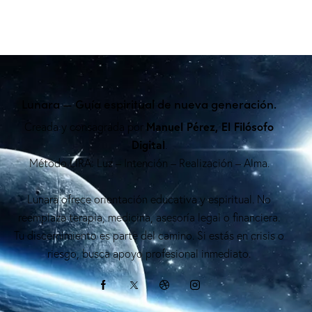
Lunara — Guía espiritual de nueva generación.
Manuel Pérez, El Filósofo
Creada y consagrada por
Digital
.
Método LIRA: Luz – Intención – Realización – Alma.
Lunara ofrece orientación educativa y espiritual. No
reemplaza terapia, medicina, asesoría legal o financiera.
Tu discernimiento es parte del camino. Si estás en crisis o
riesgo, busca apoyo profesional inmediato.