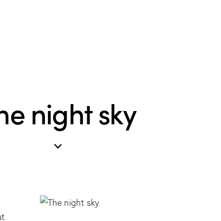
he night sky
ut