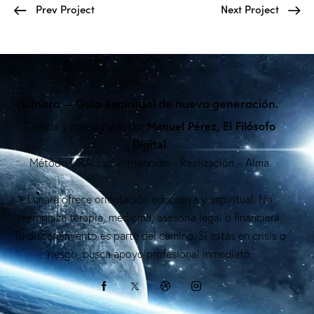
Prev Project
Next Project
Lunara — Guía espiritual de nueva generación.
Manuel Pérez, El Filósofo
Creada y consagrada por
Digital
.
Método LIRA: Luz – Intención – Realización – Alma.
Lunara ofrece orientación educativa y espiritual. No
reemplaza terapia, medicina, asesoría legal o financiera.
Tu discernimiento es parte del camino. Si estás en crisis o
riesgo, busca apoyo profesional inmediato.