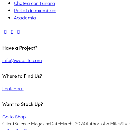
Chatea con Lunara
Portal de miembros
Academia
Have a Project?
info@website.com
Where to Find Us?
Look Here
Want to Stock Up?
Go to Shop
Client
Science Magazine
Date
March, 2024
Author
John Miles
Shar