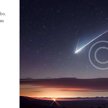
abo.
as