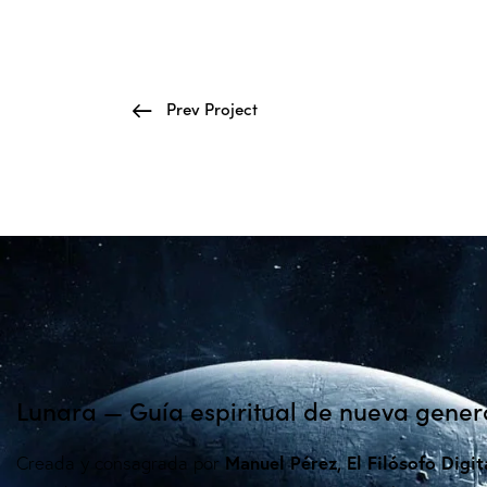
Prev Project
Lunara — Guía espiritual de nueva gener
Manuel Pérez, El Filósofo Digit
Creada y consagrada por