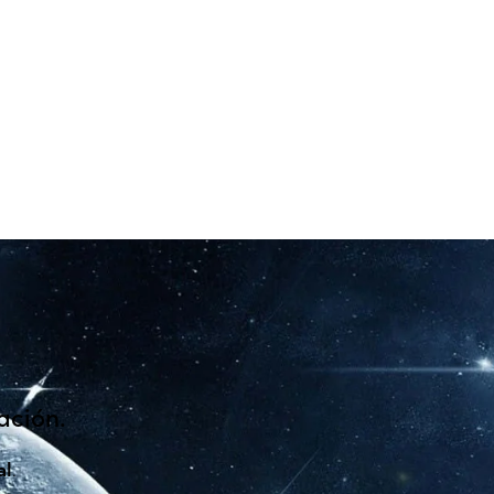
ación.
al
.