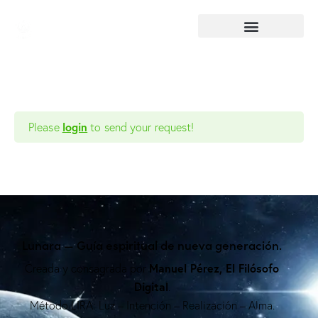
login
Please
to send your request!
Lunara — Guía espiritual de nueva generación.
Manuel Pérez, El Filósofo
Creada y consagrada por
Digital
.
Método LIRA: Luz – Intención – Realización – Alma.